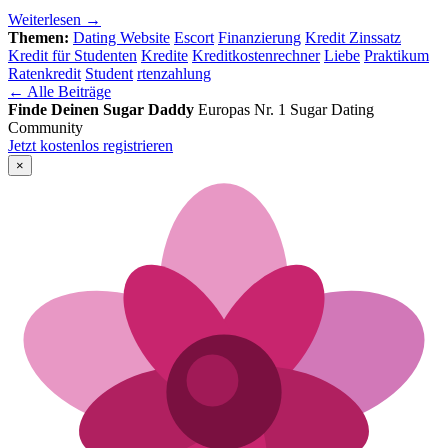
Weiterlesen →
Themen:
Dating Website
Escort
Finanzierung
Kredit Zinssatz
Kredit für Studenten
Kredite
Kreditkostenrechner
Liebe
Praktikum
Ratenkredit
Student
rtenzahlung
← Alle Beiträge
Finde Deinen Sugar Daddy
Europas Nr. 1 Sugar Dating
Community
Jetzt kostenlos registrieren
×